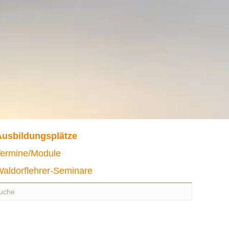
Ausbildungsplätze
Termine/Module
aldorflehrer-Seminare
nd