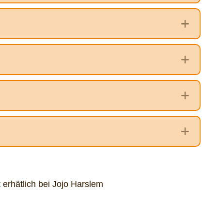
Expa
Expa
Expa
Expa
 erhätlich bei Jojo Harslem